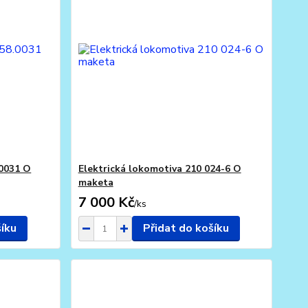
.0031 O
Elektrická lokomotiva 210 024-6 O
maketa
7 000 Kč
/
ks
šíku
Přidat do košíku