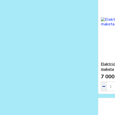
Elektri
maketa
7 000