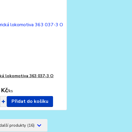
cká lokomotiva 363 037-3 O
 Kč
/
ks
Přidat do košíku
další produkty (16)