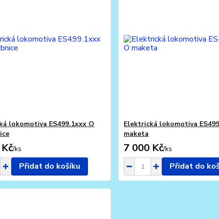
cká lokomotiva ES499.1xxx O
Elektrická lokomotiva ES49
ice
maketa
 Kč
7 000 Kč
/
ks
/
ks
Přidat do košíku
Přidat do ko