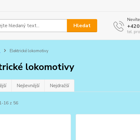
Nevíte
Hledat
+420
tel. pr
0
Elektrické lokomotivy
trické lokomotivy
jší
Nejlevnější
Nejdražší
1-16 z 56