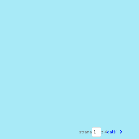
strana
z 4
další