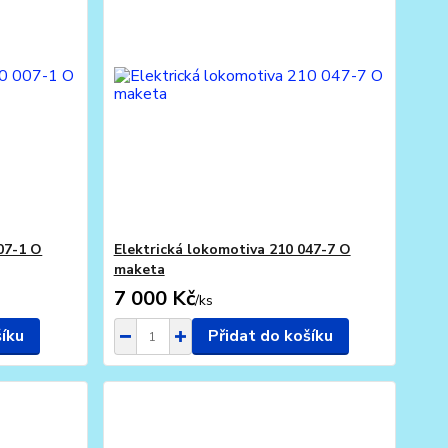
07-1 O
Elektrická lokomotiva 210 047-7 O
maketa
7 000 Kč
/
ks
šíku
Přidat do košíku