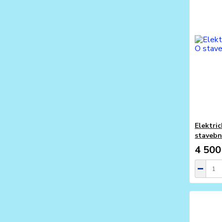
Elektri
stavebn
4 500