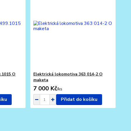
9.1015 O
Elektrická lokomotiva 363 014-2 O
maketa
7 000 Kč
/
ks
šíku
Přidat do košíku