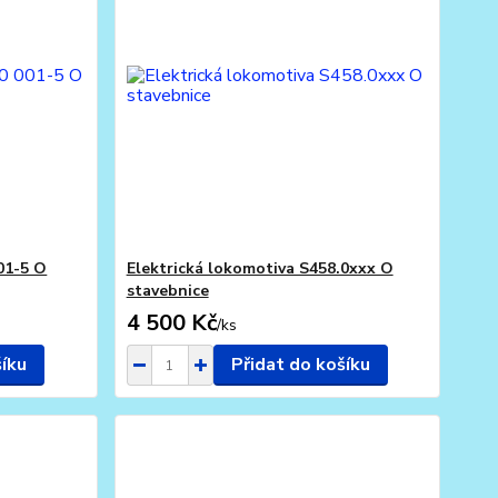
01-5 O
Elektrická lokomotiva S458.0xxx O
stavebnice
4 500 Kč
/
ks
šíku
Přidat do košíku