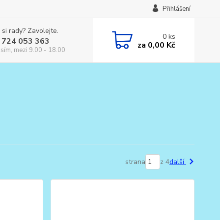
Přihlášení
 si rady? Zavolejte.
0
ks
 724 053 363
za
0,00 Kč
osím, mezi 9.00 - 18.00
strana
z 4
další