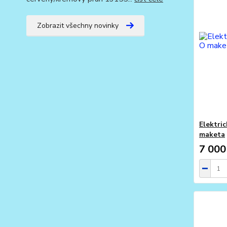
Zobrazit všechny novinky
Elektri
maketa
7 000