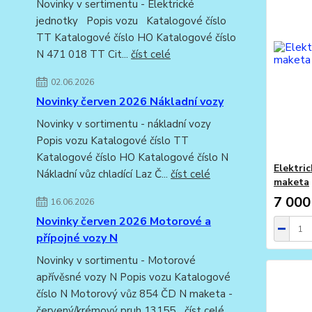
Novinky v sertimentu - Elektrické
jednotky Popis vozu Katalogové číslo
TT Katalogové číslo HO Katalogové číslo
N 471 018 TT Cit...
číst celé
02.06.2026
Novinky červen 2026 Nákladní vozy
Novinky v sortimentu - nákladní vozy
Popis vozu Katalogové číslo TT
Katalogové číslo HO Katalogové číslo N
Elektri
Nákladní vůz chladící Laz Č...
číst celé
maketa
7 000
16.06.2026
Novinky červen 2026 Motorové a
přípojné vozy N
Novinky v sortimentu - Motorové
apřívěsné vozy N Popis vozu Katalogové
číslo N Motorový vůz 854 ČD N maketa -
červený/krémový pruh 13155...
číst celé