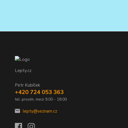
Lepty.cz
Petr Kubíček
+420 724 053 363
tel. prosím, mezi 9.00 - 18.00
lepty@seznam.cz