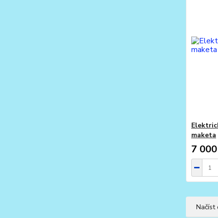
Elektri
maketa
7 000
Načíst 