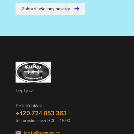
Zobrazit všechny novinky
Lepty.cz
Petr Kubíček
+420 724 053 363
tel. prosím, mezi 9.00 - 18.00
lepty@seznam.cz