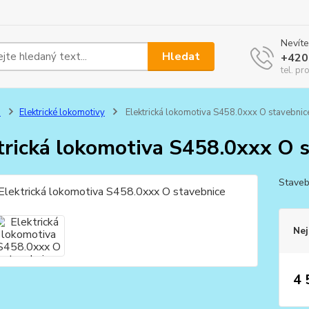
Nevíte
Hledat
+420
tel. pr
0
Elektrické lokomotivy
Elektrická lokomotiva S458.0xxx O stavebnic
trická lokomotiva S458.0xxx O 
Staveb
Nej
4 