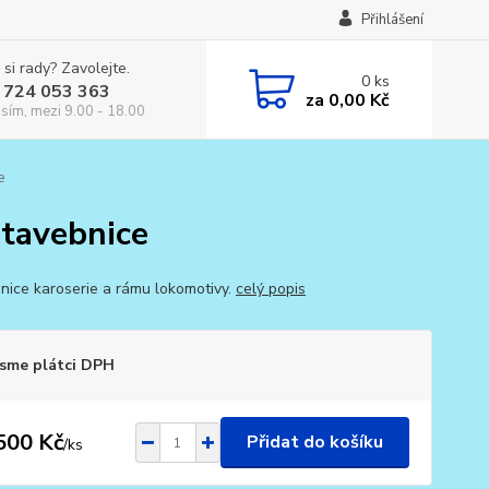
Přihlášení
 si rady? Zavolejte.
0
ks
 724 053 363
za
0,00 Kč
osím, mezi 9.00 - 18.00
e
stavebnice
nice karoserie a rámu lokomotivy.
celý popis
sme plátci DPH
500 Kč
Přidat do košíku
/
ks