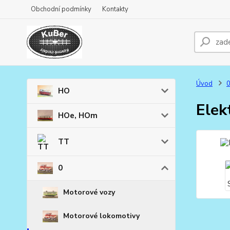
Obchodní podmínky
Kontakty
Úvod
HO
Elek
HOe, HOm
TT
0
Motorové vozy
Motorové lokomotivy