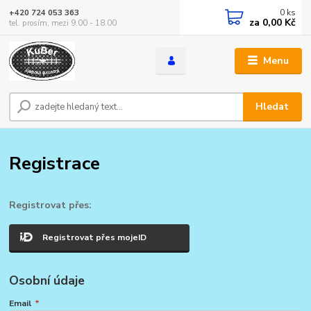
0
ks
+420 724 053 363
za
0,00 Kč
tel. prosím, mezi 9.00 - 18.00
Menu
Hledat
Registrace
Registrovat přes:
Registrovat přes mojeID
Osobní údaje
Email
*