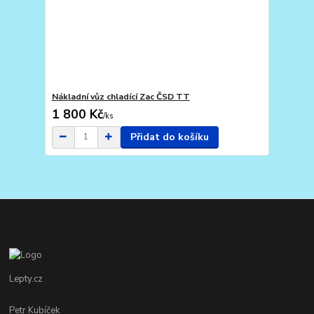
Nákladní vůz chladící Zac ČSD TT
1 800 Kč
/
ks
Přidat do košíku
Lepty.cz
Petr Kubíček