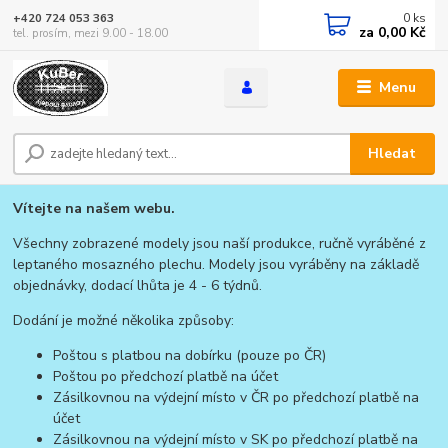
0
ks
+420 724 053 363
za
0,00 Kč
tel. prosím, mezi 9.00 - 18.00
Menu
Hledat
Vítejte na našem webu.
Všechny zobrazené modely jsou naší produkce, ručně vyráběné z
leptaného mosazného plechu. Modely jsou vyráběny na základě
objednávky, dodací lhůta je 4 - 6 týdnů.
Dodání je možné několika způsoby:
Poštou s platbou na dobírku (pouze po ČR)
Poštou po předchozí platbě na účet
Zásilkovnou na výdejní místo v ČR po předchozí platbě na
účet
Zásilkovnou na výdejní místo v SK po předchozí platbě na