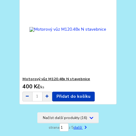
Motorový vůz M120.48x N stavebnice
400 Kč
/
ks
Přidat do košíku
Načíst další produkty (16)
strana
z 5
další