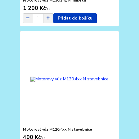
Motorový vůz M130.142 N maketa
1 200 Kč
/
ks
Přidat do košíku
Motorový vůz M120.4xx N stavebnice
400 Kč
/
ks