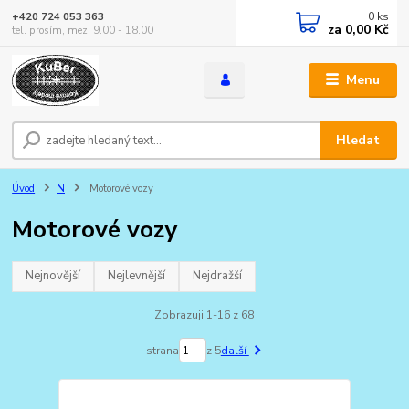
0
ks
+420 724 053 363
za
0,00 Kč
tel. prosím, mezi 9.00 - 18.00
Menu
Hledat
Úvod
N
Motorové vozy
Motorové vozy
Nejnovější
Nejlevnější
Nejdražší
Zobrazuji 1-16 z 68
strana
z 5
další