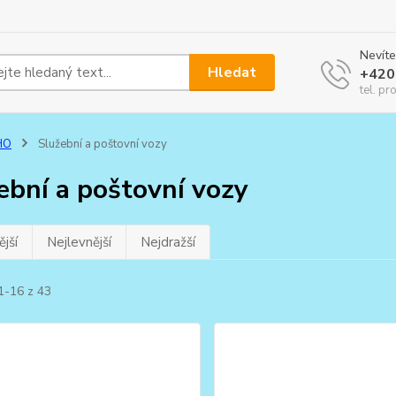
Nevíte
Hledat
+420
tel. pr
HO
Služební a poštovní vozy
ební a poštovní vozy
jší
Nejlevnější
Nejdražší
1-16 z 43