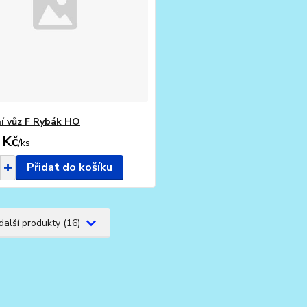
í vůz F Rybák HO
 Kč
/
ks
Přidat do košíku
další produkty (16)