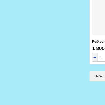
Poštovn
1 800
Načíst 