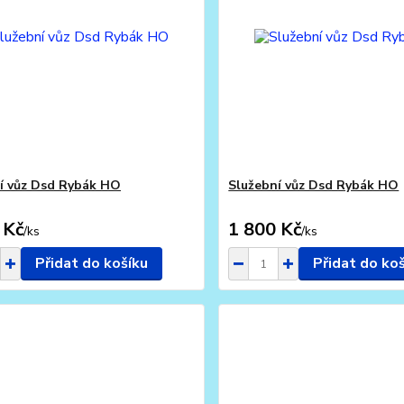
í vůz Dsd Rybák HO
Služební vůz Dsd Rybák HO
 Kč
1 800 Kč
/
ks
/
ks
Přidat do košíku
Přidat do ko