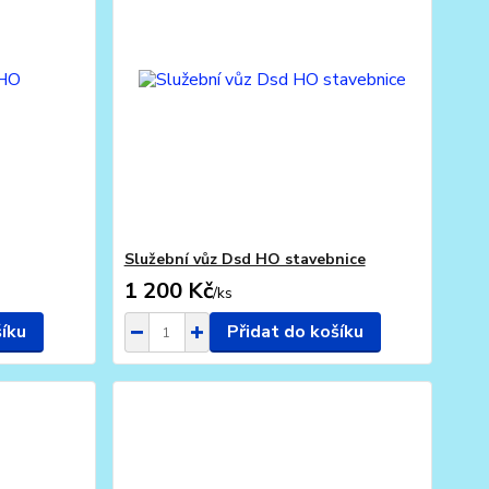
Služební vůz Dsd HO stavebnice
1 200 Kč
/
ks
šíku
Přidat do košíku