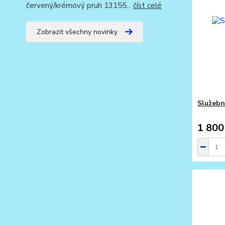
červený/krémový pruh 13155...
číst celé
Zobrazit všechny novinky
Služebn
1 800