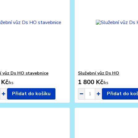
í vůz Ds HO stavebnice
Služební vůz Ds HO
 Kč
1 800 Kč
/
ks
/
ks
Přidat do košíku
Přidat do ko