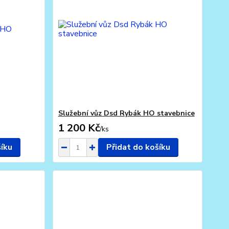
Služební vůz Dsd Rybák HO stavebnice
1 200 Kč
/
ks
šíku
Přidat do košíku