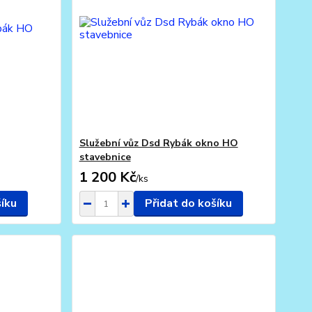
Služební vůz Dsd Rybák okno HO
stavebnice
1 200 Kč
/
ks
šíku
Přidat do košíku