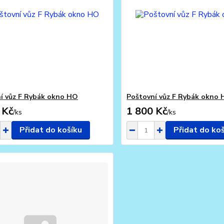
í vůz F Rybák okno HO
Poštovní vůz F Rybák okno
 Kč
1 800 Kč
/
ks
/
ks
Přidat do košíku
Přidat do ko