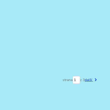
strana
z 3
další