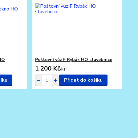
 HO
Poštovní vůz F Rybák HO stavebnice
1 200 Kč
/
ks
šíku
Přidat do košíku