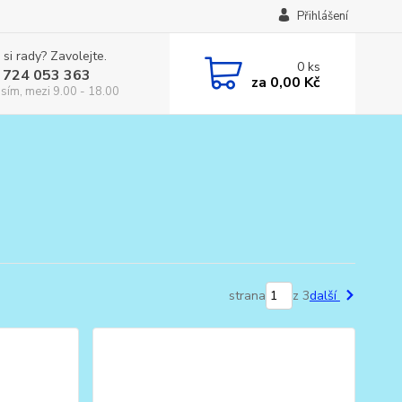
Přihlášení
 si rady? Zavolejte.
0
ks
 724 053 363
za
0,00 Kč
osím, mezi 9.00 - 18.00
strana
z 3
další