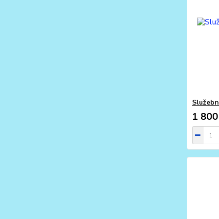
Služebn
1 800