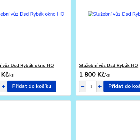
í vůz Dsd Rybák okno HO
Služební vůz Dsd Rybák HO
 Kč
1 800 Kč
/
ks
/
ks
Přidat do košíku
Přidat do ko