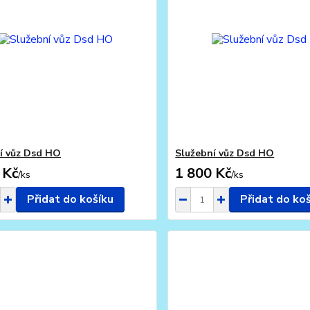
í vůz Dsd HO
Služební vůz Dsd HO
 Kč
1 800 Kč
/
ks
/
ks
Přidat do košíku
Přidat do ko