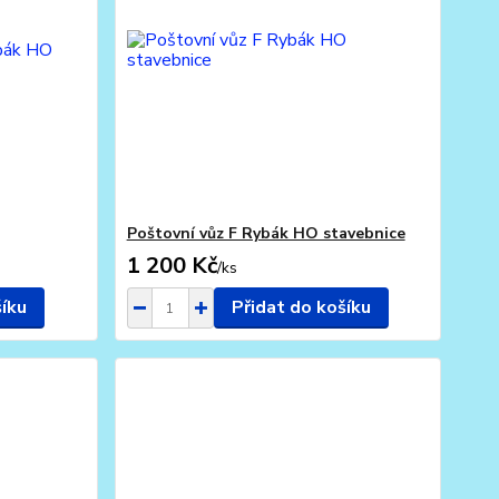
Poštovní vůz F Rybák HO stavebnice
1 200 Kč
/
ks
šíku
Přidat do košíku