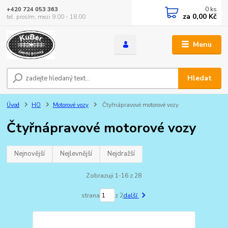
0
ks
+420 724 053 363
za
0,00 Kč
tel. prosím, mezi 9.00 - 18.00
Menu
Hledat
Úvod
HO
Motorové vozy
Čtyřnápravové motorové vozy
Čtyřnápravové motorové vozy
Nejnovější
Nejlevnější
Nejdražší
Zobrazuji 1-16 z 28
strana
z 2
další