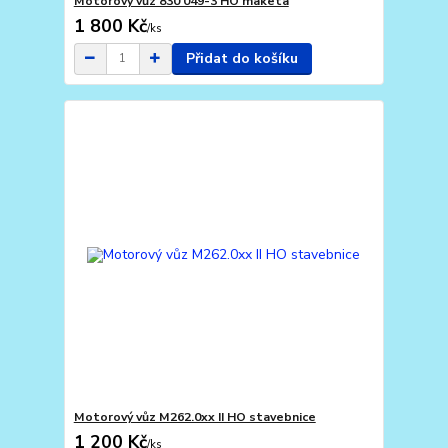
Motorový vůz 830 049-3 HO maketa
1 800 Kč
/
ks
Přidat do košíku
Motorový vůz M262.0xx II HO stavebnice
1 200 Kč
/
ks