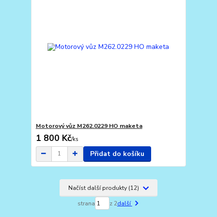
Motorový vůz M262.0229 HO maketa
1 800 Kč
/
ks
Přidat do košíku
Načíst další produkty (12)
strana
z 2
další