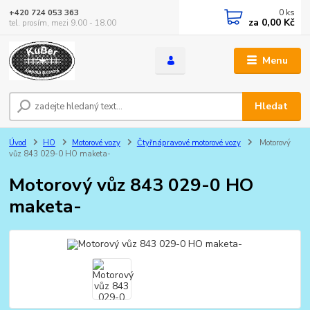
0
ks
+420 724 053 363
za
0,00 Kč
tel. prosím, mezi 9.00 - 18.00
Menu
Hledat
Úvod
HO
Motorové vozy
Čtyřnápravové motorové vozy
Motorový
vůz 843 029-0 HO maketa-
Motorový vůz 843 029-0 HO
maketa-