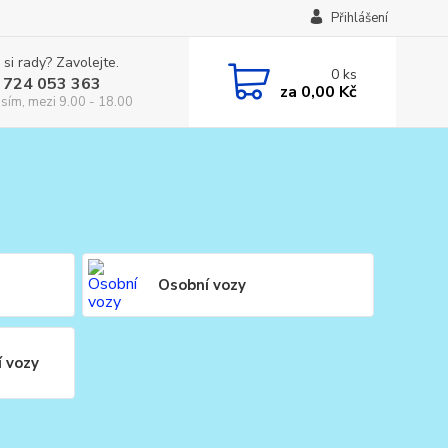
Přihlášení
 si rady? Zavolejte.
0
ks
 724 053 363
za
0,00 Kč
osím, mezi 9.00 - 18.00
Osobní vozy
í vozy