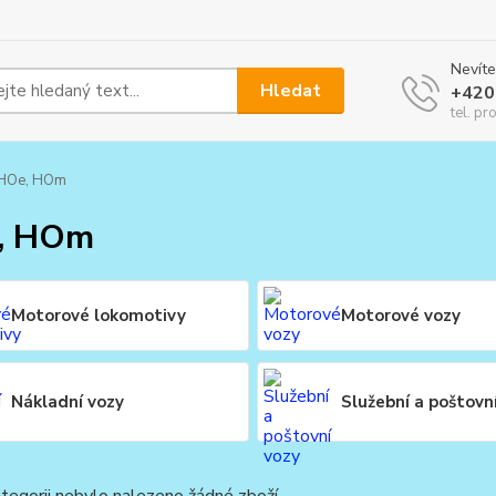
Nevíte
Hledat
+420
tel. pr
HOe, HOm
, HOm
Motorové lokomotivy
Motorové vozy
Nákladní vozy
Služební a poštovn