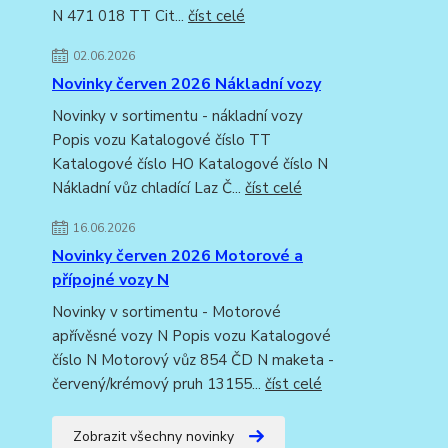
N 471 018 TT Cit...
číst celé
02.06.2026
Novinky červen 2026 Nákladní vozy
Novinky v sortimentu - nákladní vozy
Popis vozu Katalogové číslo TT
Katalogové číslo HO Katalogové číslo N
Nákladní vůz chladící Laz Č...
číst celé
16.06.2026
Novinky červen 2026 Motorové a
přípojné vozy N
Novinky v sortimentu - Motorové
apřívěsné vozy N Popis vozu Katalogové
číslo N Motorový vůz 854 ČD N maketa -
červený/krémový pruh 13155...
číst celé
Zobrazit všechny novinky