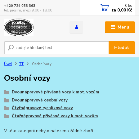
0
ks
+420 724 053 363
za
0,00 Kč
tel. prosím, mezi 9.00 - 18.00
Menu
Hledat
Úvod
TT
Osobní vozy
Osobní vozy
Dvounápravové přívěsné vozy k mot. vozům
Dvounápravové osobní vozy
Čtyřnápravové rychlíkové vozy
Čtařnápravové přívěsné vozy k mot. vozům
V této kategorii nebylo nalezeno žádné zboží.