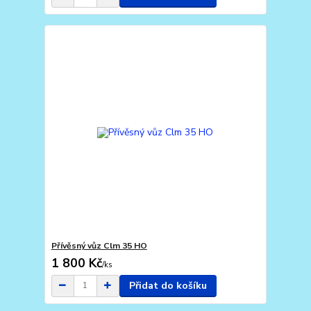
Přívěsný vůz Clm 35 HO
1 800 Kč
/
ks
Přidat do košíku