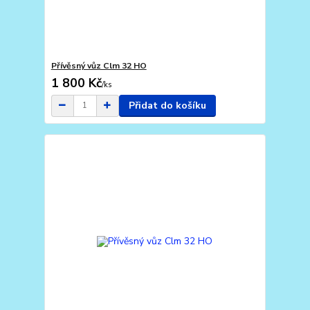
Přívěsný vůz Clm 32 HO
1 800 Kč
/
ks
Přidat do košíku