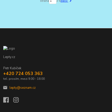
strana
z 6
další
Lepty.cz
Petr Kubíček
+420 724 053 363
tel. prosím, mezi 9.00 - 18.00
lepty@seznam.cz