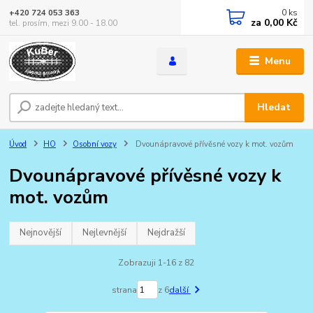
0
ks
+420 724 053 363
za
0,00 Kč
tel. prosím, mezi 9.00 - 18.00
Menu
Hledat
Úvod
HO
Osobní vozy
Dvounápravové přívěsné vozy k mot. vozům
Dvounápravové přívěsné vozy k
mot. vozům
Nejnovější
Nejlevnější
Nejdražší
Zobrazuji 1-16 z 82
strana
z 6
další