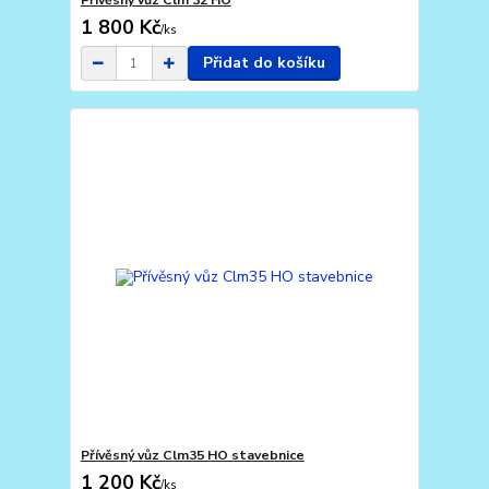
Přívěsný vůz Clm 32 HO
1 800 Kč
/
ks
Přidat do košíku
Přívěsný vůz Clm35 HO stavebnice
1 200 Kč
/
ks