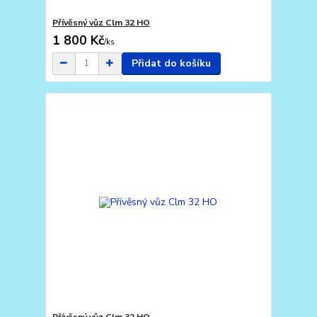
Přívěsný vůz Clm 32 HO
1 800 Kč
/
ks
Přidat do košíku