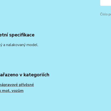
Číslo p
tní specifikace
ý a nalakovaný model.
zařazeno v kategoriích
ápravové přívěsné
k mot. vozům