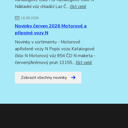
Nákladní vůz chladící Laz Č...
číst celé
16.06.2026
Novinky červen 2026 Motorové a
přípojné vozy N
Novinky v sortimentu - Motorové
apřívěsné vozy N Popis vozu Katalogové
číslo N Motorový vůz 854 ČD N maketa -
červený/krémový pruh 13155...
číst celé
Zobrazit všechny novinky