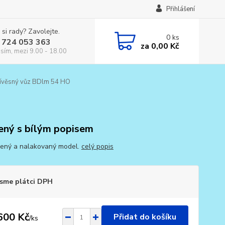
Přihlášení
 si rady? Zavolejte.
0
ks
 724 053 363
za
0,00 Kč
osím, mezi 9.00 - 18.00
ívěsný vůz BDlm 54 HO
ený s bílým popisem
ený a nalakovaný model.
celý popis
sme plátci DPH
600 Kč
Přidat do košíku
/
ks