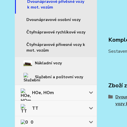
Dvounápravové přívěsné vozy
k mot. vozům
Dvounápravové osobní vozy
Čtyřnápravové rychlíkové vozy
Komple
Čtyřnápravové přívesné vozy k
mot. vozům
Sestaven
Nákladní vozy
Služební a poštovní vozy
Zboží 
HOe, HOm
Dvoun
vozy 
TT
0