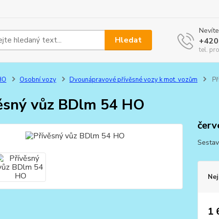
Nevíte
Hledat
+420
tel. pr
HO
Osobní vozy
Dvounápravové přívěsné vozy k mot. vozům
Př
ěsný vůz BDlm 54 HO
červ
Sestav
Nej
1 