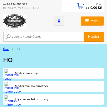
0
ks
+420 724 053 363
za
0,00 Kč
tel. prosím, mezi 9.00 - 18.00
Menu
Hledat
Úvod
HO
HO
Motorové vozy
Motorové lokomotivy
Elektrické lokomotivy