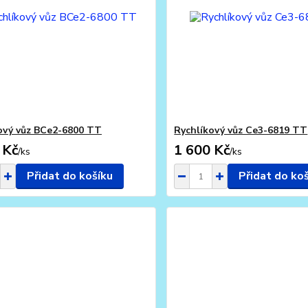
ový vůz BCe2-6800 TT
Rychlíkový vůz Ce3-6819 TT
 Kč
1 600 Kč
/
ks
/
ks
Přidat do košíku
Přidat do ko