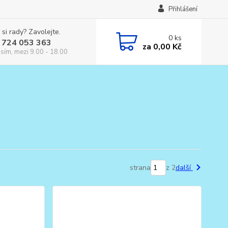
Přihlášení
 si rady? Zavolejte.
0
ks
 724 053 363
za
0,00 Kč
osím, mezi 9.00 - 18.00
strana
z 2
další