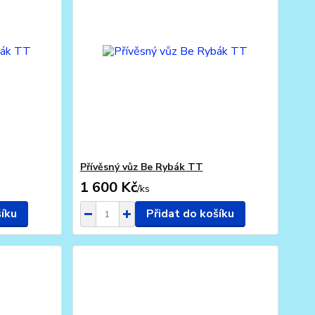
Přívěsný vůz Be Rybák TT
1 600 Kč
/
ks
šíku
Přidat do košíku