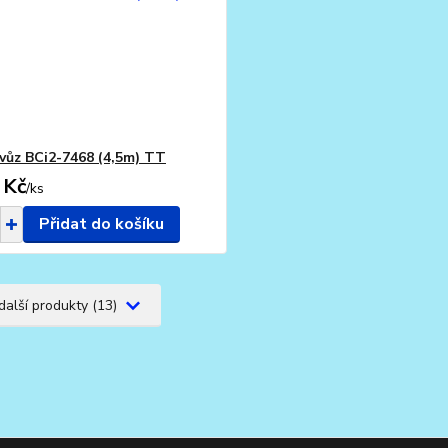
vůz BCi2-7468 (4,5m) TT
 Kč
/
ks
Přidat do košíku
další produkty (13)