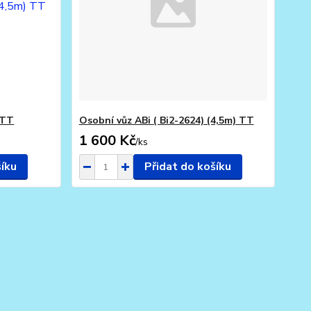
 TT
Osobní vůz ABi ( Bi2-2624) (4,5m) TT
1 600 Kč
/
ks
šíku
Přidat do košíku