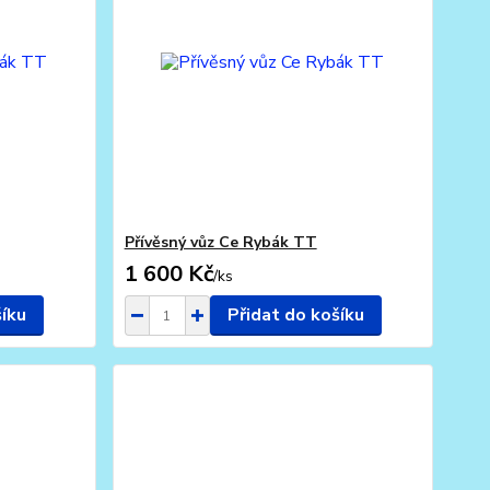
Přívěsný vůz Ce Rybák TT
1 600 Kč
/
ks
šíku
Přidat do košíku