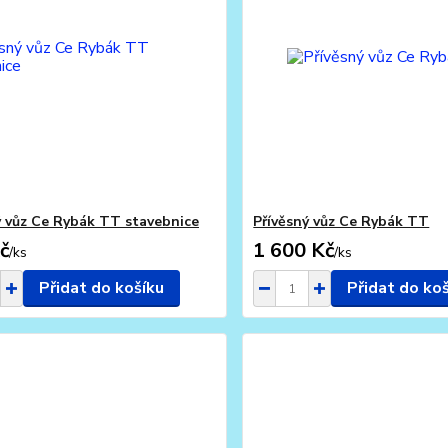
ý vůz Ce Rybák TT stavebnice
Přívěsný vůz Ce Rybák TT
č
1 600 Kč
/
ks
/
ks
Přidat do košíku
Přidat do ko