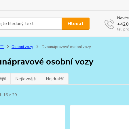
Nevíte
Hledat
+420
tel. pr
TT
Osobní vozy
Dvounápravové osobní vozy
nápravové osobní vozy
jší
Nejlevnější
Nejdražší
1-16 z 29