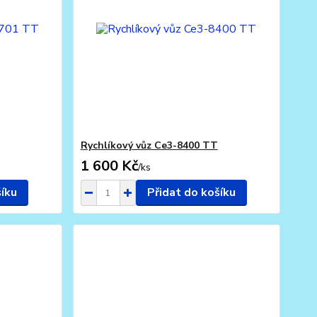
Rychlíkový vůz Ce3-8400 TT
1 600 Kč
/
ks
šíku
Přidat do košíku