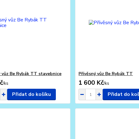
ý vůz Be Rybák TT stavebnice
Přívěsný vůz Be Rybák TT
č
1 600 Kč
/
ks
/
ks
Přidat do košíku
Přidat do ko