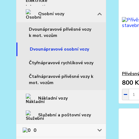
Osobní vozy
Dvounápravové přívěsné vozy
k mot. vozům
Dvounápravové osobní vozy
Čtyřnápravové rychlíkové vozy
Přívěsn
Čtařnápravové přívěsné vozy k
800 K
mot. vozům
Nákladní vozy
Služební a poštovní vozy
0