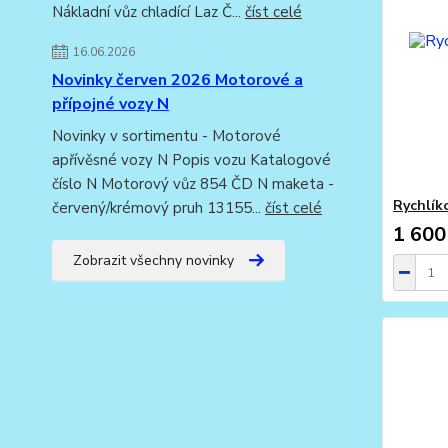
Nákladní vůz chladící Laz Č...
číst celé
16.06.2026
Novinky červen 2026 Motorové a
přípojné vozy N
Novinky v sortimentu - Motorové
apřívěsné vozy N Popis vozu Katalogové
číslo N Motorový vůz 854 ČD N maketa -
Rychlík
červený/krémový pruh 13155...
číst celé
1 600
Zobrazit všechny novinky