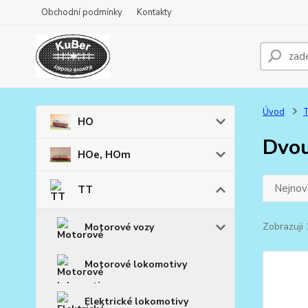
Obchodní podmínky
Kontakty
Úvod
HO
Dvou
HOe, HOm
Nejnově
TT
Zobrazuji 
Motorové vozy
Motorové lokomotivy
Elektrické lokomotivy