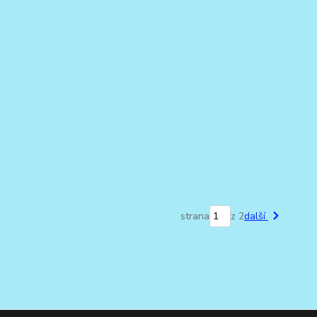
strana
z 2
další