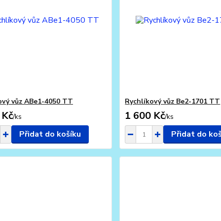
ový vůz ABe1-4050 TT
Rychlíkový vůz Be2-1701 TT
 Kč
1 600 Kč
/
ks
/
ks
Přidat do košíku
Přidat do ko