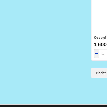
Osobní 
1 600
Načíst 