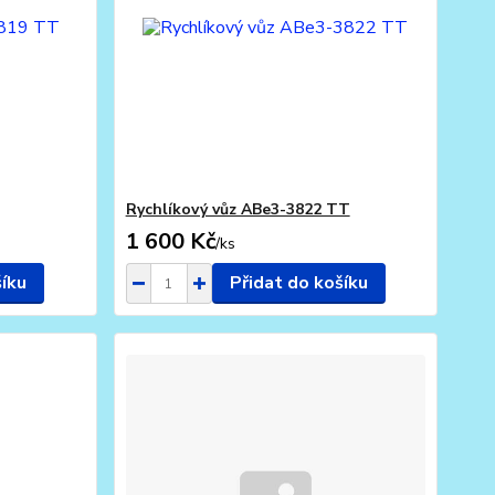
Rychlíkový vůz ABe3-3822 TT
1 600 Kč
/
ks
šíku
Přidat do košíku