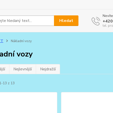
Nevíte
Hledat
+420
tel. pr
TT
Nákladní vozy
adní vozy
jší
Nejlevnější
Nejdražší
1-13 z 13