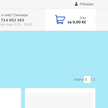
Přihlášení
 si rady? Zavolejte.
0
ks
 724 053 363
za
0,00 Kč
osím, mezi 9.00 - 18.00
strana
z 1