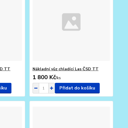
ČSD TT
Nákladní vůz chladící Las ČSD TT
1 800 Kč
/
ks
šíku
Přidat do košíku