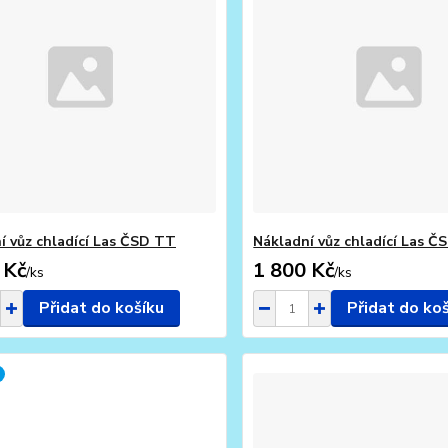
í vůz chladící Las ČSD TT
Nákladní vůz chladící Las 
 Kč
1 800 Kč
/
ks
/
ks
Přidat do košíku
Přidat do ko