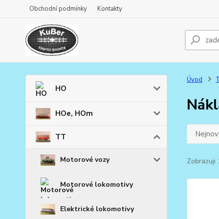
Obchodní podmínky
Kontakty
Úvod
HO
Nákl
HOe, HOm
Nejnově
TT
Motorové vozy
Zobrazuji 
Motorové lokomotivy
Elektrické lokomotivy