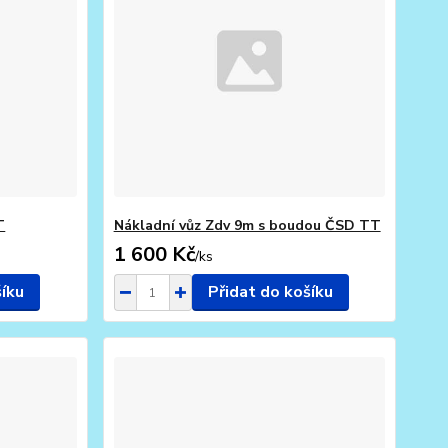
T
Nákladní vůz Zdv 9m s boudou ČSD TT
1 600 Kč
/
ks
šíku
Přidat do košíku