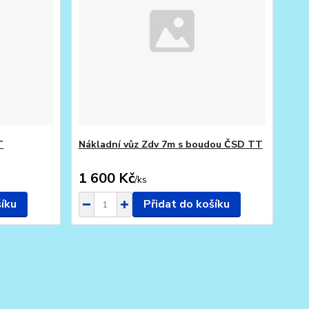
T
Nákladní vůz Zdv 7m s boudou ČSD TT
1 600 Kč
/
ks
šíku
Přidat do košíku