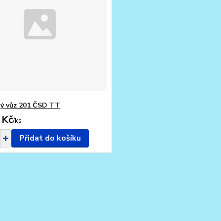
ý vůz 201 ČSD TT
 Kč
/
ks
Přidat do košíku