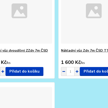
í vůz dvoudílný ZZdv 7m ČSD
Nákladní vůz Zdv 7m ČSD T
 Kč
1 600 Kč
/
ks
/
ks
Přidat do košíku
Přidat do ko