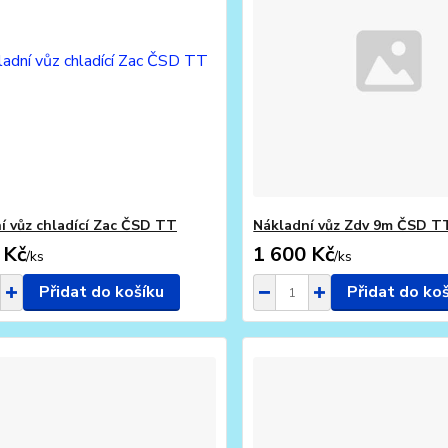
í vůz chladící Zac ČSD TT
Nákladní vůz Zdv 9m ČSD T
 Kč
1 600 Kč
/
ks
/
ks
Přidat do košíku
Přidat do ko