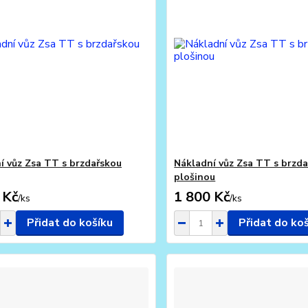
í vůz Zsa TT s brzdařskou
Nákladní vůz Zsa TT s brzd
plošinou
 Kč
1 800 Kč
/
ks
/
ks
Přidat do košíku
Přidat do ko