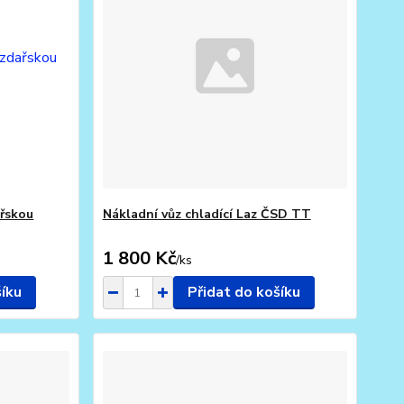
ařskou
Nákladní vůz chladící Laz ČSD TT
1 800 Kč
/
ks
šíku
Přidat do košíku