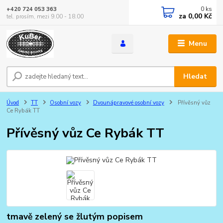
0
ks
+420 724 053 363
za
0,00 Kč
tel. prosím, mezi 9.00 - 18.00
Menu
Hledat
Úvod
TT
Osobní vozy
Dvounápravové osobní vozy
Přívěsný vůz
Ce Rybák TT
Přívěsný vůz Ce Rybák TT
tmavě zelený se žlutým popisem