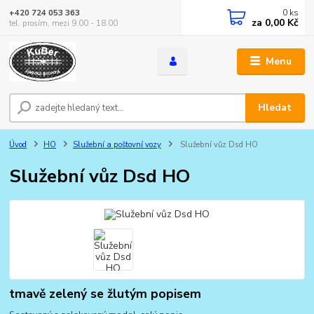
0
ks
+420 724 053 363
za
0,00 Kč
tel. prosím, mezi 9.00 - 18.00
Menu
Hledat
Úvod
HO
Služební a poštovní vozy
Služební vůz Dsd HO
Služební vůz Dsd HO
tmavě zelený se žlutým popisem