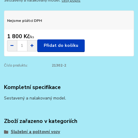
Sestavený a nalakovaný model.
celý popis
Nejsme plátci DPH
1 800 Kč
/
ks
Přidat do košíku
Číslo produktu:
21302-2
Kompletní specifikace
Sestavený a nalakovaný model.
Zboží zařazeno v kategoriích
Služební a poštovní vozy