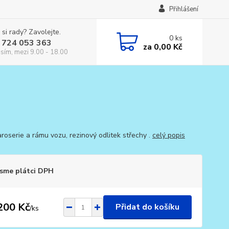
Přihlášení
 si rady? Zavolejte.
0
ks
 724 053 363
za
0,00 Kč
osím, mezi 9.00 - 18.00
aroserie a rámu vozu, rezinový odlitek střechy .
celý popis
sme plátci DPH
200 Kč
Přidat do košíku
/
ks