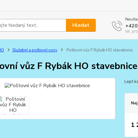
Nevíte
Hledat
+420
tel. pr
HO
Služební a poštovní vozy
Poštovní vůz F Rybák HO stavebnice
ovní vůz F Rybák HO stavebnice
Lept k
Nej
1 