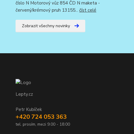
číslo N Motorový vůz 854 ČD N maketa -
červený/krémový pruh 13155...
číst celé
Zobrazit všechny novinky
Lepty.cz
Petr Kubíček
+420 724 053 363
tel. prosím, mezi 9.00 - 18.00