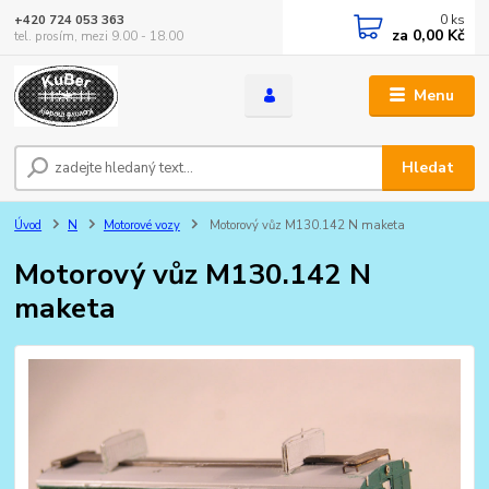
0
ks
+420 724 053 363
za
0,00 Kč
tel. prosím, mezi 9.00 - 18.00
Menu
Hledat
Úvod
N
Motorové vozy
Motorový vůz M130.142 N maketa
Motorový vůz M130.142 N
maketa