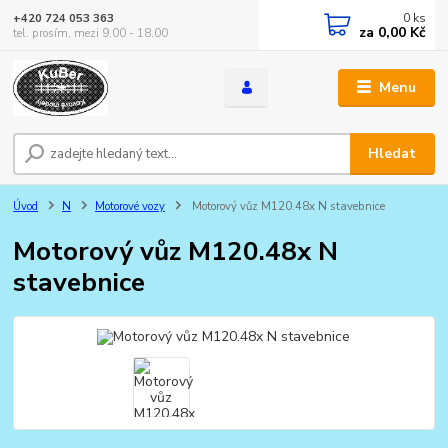
0
ks
+420 724 053 363
za
0,00 Kč
tel. prosím, mezi 9.00 - 18.00
Menu
Hledat
Úvod
N
Motorové vozy
Motorový vůz M120.48x N stavebnice
Motorový vůz M120.48x N
stavebnice