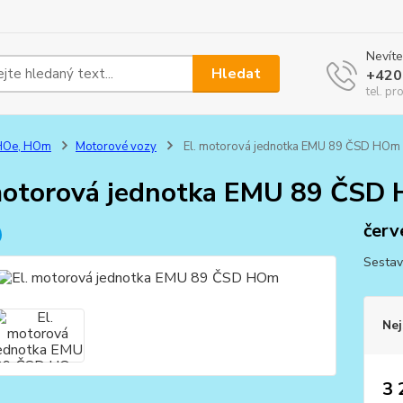
Nevíte
Hledat
+420
tel. pr
HOe, HOm
Motorové vozy
El. motorová jednotka EMU 89 ČSD HOm
motorová jednotka EMU 89 ČSD
červ
Sestav
Nej
3 