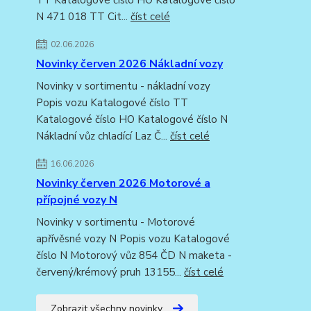
N 471 018 TT Cit...
číst celé
02.06.2026
Novinky červen 2026 Nákladní vozy
Novinky v sortimentu - nákladní vozy
Popis vozu Katalogové číslo TT
Katalogové číslo HO Katalogové číslo N
Nákladní vůz chladící Laz Č...
číst celé
16.06.2026
Novinky červen 2026 Motorové a
přípojné vozy N
Novinky v sortimentu - Motorové
apřívěsné vozy N Popis vozu Katalogové
číslo N Motorový vůz 854 ČD N maketa -
červený/krémový pruh 13155...
číst celé
Zobrazit všechny novinky