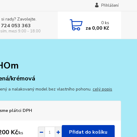
Přihlášení
 si rady? Zavolejte.
0
ks
 724 053 363
za
0,00 Kč
osím, mezi 9.00 - 18.00
 HOm
ená/krémová
ený a nalakovaný model bez vlastního pohonu.
celý popis
sme plátci DPH
200 Kč
Přidat do košíku
/
ks