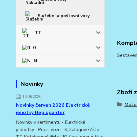
Služební a poštovní vozy
TT
Komple
0
Sestaven
N
Novinky
Zboží 
16.06.2026
Moto
Novinky červen 2026 Elektrické
jenotky Regiopanter
Novinky v sertimentu - Elektrické
jednotky Popis vozu Katalogové číslo
TT Katalogové číslo HO Katalogové číslo