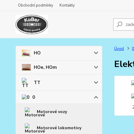
Obchodní podmínky
Kontakty
Úvod
HO
Elek
HOe, HOm
TT
0
Motorové vozy
Motorové lokomotivy