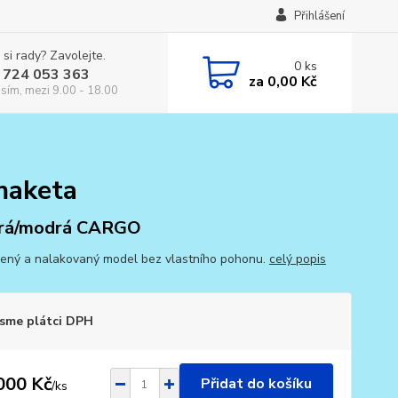
Přihlášení
 si rady? Zavolejte.
0
ks
 724 053 363
za
0,00 Kč
osím, mezi 9.00 - 18.00
maketa
rá/modrá CARGO
ený a nalakovaný model bez vlastního pohonu.
celý popis
sme plátci DPH
000 Kč
Přidat do košíku
/
ks