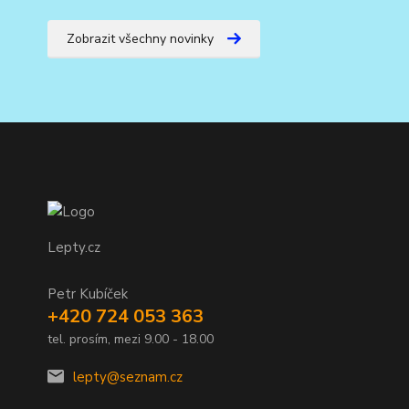
Zobrazit všechny novinky
Lepty.cz
Petr Kubíček
+420 724 053 363
tel. prosím, mezi 9.00 - 18.00
lepty@seznam.cz