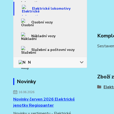
Elektrické lokomotivy
Osobní vozy
Komple
Nákladní vozy
Sestaven
Služební a poštovní vozy
N
Zboží 
Novinky
Elekt
16.06.2026
Novinky červen 2026 Elektrické
jenotky Regiopanter
Novinky v sertimentu - Elektrické