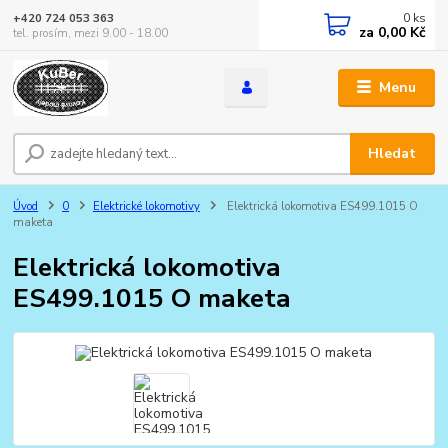
0
ks
+420 724 053 363
za
0,00 Kč
tel. prosím, mezi 9.00 - 18.00
Menu
Hledat
Úvod
0
Elektrické lokomotivy
Elektrická lokomotiva ES499.1015 O
maketa
Elektrická lokomotiva
ES499.1015 O maketa