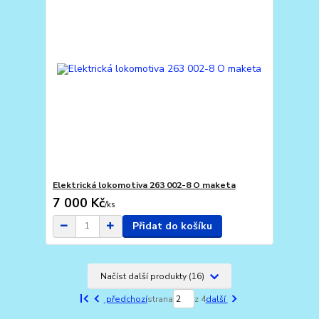
Elektrická lokomotiva 263 002-8 O maketa
7 000 Kč
/
ks
Přidat do košíku
Načíst další produkty (16)
předchozí
strana
z 4
další