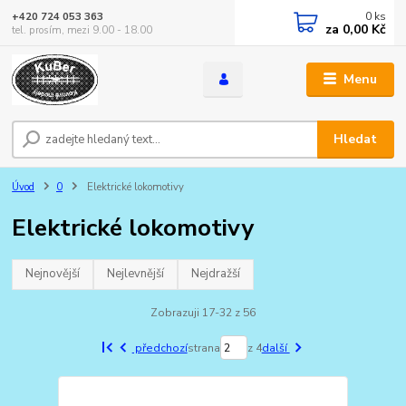
0
ks
+420 724 053 363
za
0,00 Kč
tel. prosím, mezi 9.00 - 18.00
Menu
Hledat
Úvod
0
Elektrické lokomotivy
Elektrické lokomotivy
Nejnovější
Nejlevnější
Nejdražší
Zobrazuji 17-32 z 56
předchozí
strana
z 4
další