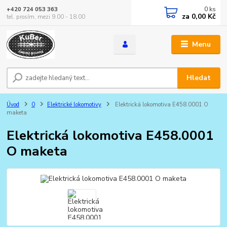
0
ks
+420 724 053 363
za
0,00 Kč
tel. prosím, mezi 9.00 - 18.00
Menu
Hledat
Úvod
0
Elektrické lokomotivy
Elektrická lokomotiva E458.0001 O
maketa
Elektrická lokomotiva E458.0001
O maketa