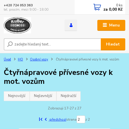
0
ks
+420 724 053 363
za
0,00 Kč
tel. prosím, mezi 9.00 - 18.00
Menu
Hledat
Úvod
HO
Osobní vozy
Čtyřnápravové přívesné vozy k mot. vozům
Čtyřnápravové přívesné vozy k
mot. vozům
Nejnovější
Nejlevnější
Nejdražší
Zobrazuji 17-27 z 27
předchozí
strana
z 2