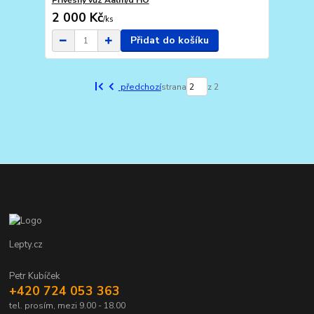
Přívěsný vůz Aalm/d HO
2 000 Kč
/
ks
Přidat do košíku
předchozí
strana
z 2
Lepty.cz
Petr Kubíček
+420 724 053 363
tel. prosím, mezi 9.00 - 18.00