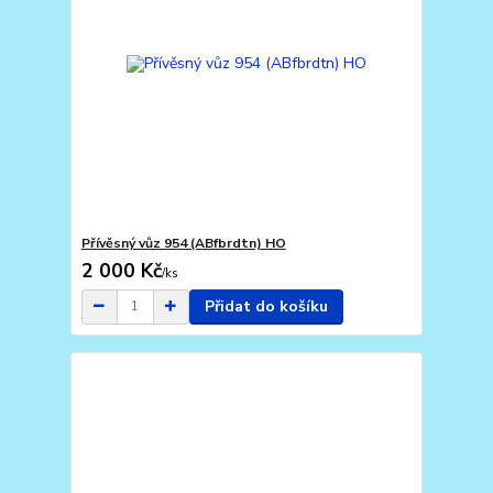
Přívěsný vůz 954 (ABfbrdtn) HO
2 000 Kč
/
ks
Přidat do košíku