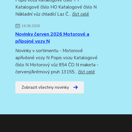
Popis vozu Katalogové číslo TT
Katalogové číslo HO Katalogové číslo N
Nákladní vůz chladící Laz Č...
číst celé
16.06.2026
Novinky červen 2026 Motorové a
přípojné vozy N
Novinky v sortimentu - Motorové
apřívěsné vozy N Popis vozu Katalogové
číslo N Motorový vůz 854 ČD N maketa -
červený/krémový pruh 13155...
číst celé
Zobrazit všechny novinky