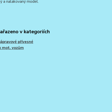
ý a nalakovaný model.
zařazeno v kategoriích
ápravové přívesné
k mot. vozům