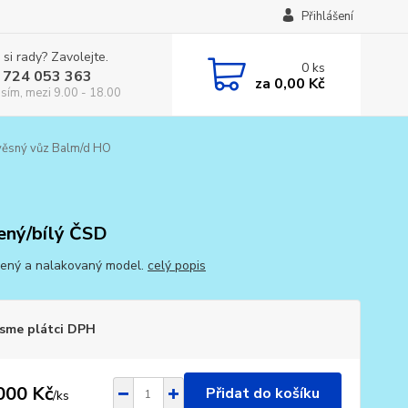
Přihlášení
 si rady? Zavolejte.
0
ks
 724 053 363
za
0,00 Kč
osím, mezi 9.00 - 18.00
věsný vůz Balm/d HO
ený/bílý ČSD
ený a nalakovaný model.
celý popis
sme plátci DPH
000 Kč
Přidat do košíku
/
ks