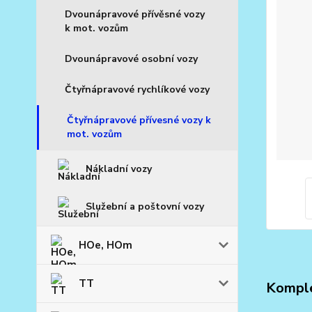
Dvounápravové přívěsné vozy
k mot. vozům
Dvounápravové osobní vozy
Čtyřnápravové rychlíkové vozy
Čtyřnápravové přívesné vozy k
mot. vozům
Nákladní vozy
Služební a poštovní vozy
HOe, HOm
TT
Komple