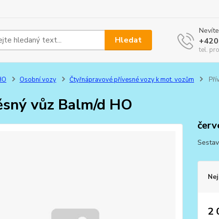
Nevíte
Hledat
+420
tel. pr
HO
Osobní vozy
Čtyřnápravové přívesné vozy k mot. vozům
Pří
ěsný vůz Balm/d HO
červ
Sestav
Nej
2 