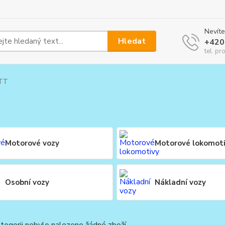
Nevíte
Hledat
+420
tel. pr
TT
Motorové vozy
Motorové lokomot
Osobní vozy
Nákladní vozy