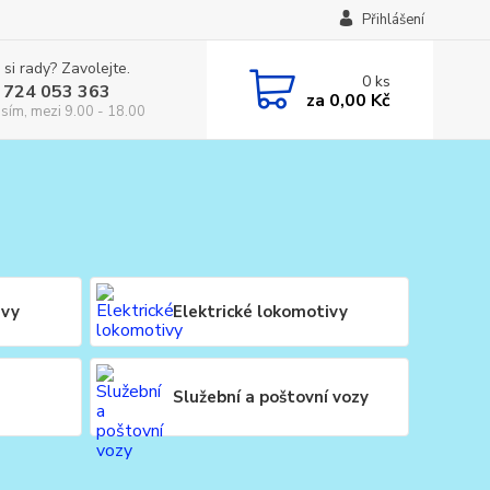
Přihlášení
 si rady? Zavolejte.
0
ks
 724 053 363
za
0,00 Kč
osím, mezi 9.00 - 18.00
ivy
Elektrické lokomotivy
Služební a poštovní vozy