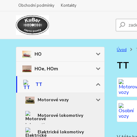
Obchodní podmínky
Kontakty
Úvod
HO
TT
HOe, HOm
TT
Motorové vozy
Motorové lokomotivy
Elektrické lokomotivy