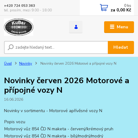
0
ks
+420 724 053 363
za
0,00 Kč
tel. prosím, mezi 9.00 - 18.00
Menu
Hledat
Úvod
Novinky
Novinky červen 2026 Motorové a přípojné vozy N
Novinky červen 2026 Motorové a
přípojné vozy N
16.06.2026
Novinky v sortimentu - Motorové apřívěsné vozy N
Popis vozu
Motorový vůz 854 ČD N maketa - červený/krémový pruh
Motorový vůz 854 ČD N maketa - bílý/modrý/modrý