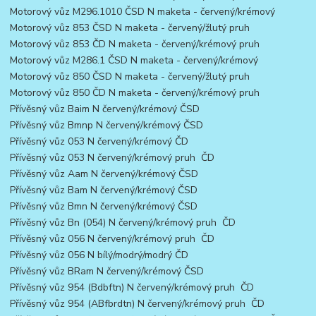
Motorový vůz M296.1010 ČSD N maketa - červený/krémový
Motorový vůz 853 ČSD N maketa - červený/žlutý pruh
Motorový vůz 853 ČD N maketa - červený/krémový pruh
Motorový vůz M286.1 ČSD N maketa - červený/krémový
Motorový vůz 850 ČSD N maketa - červený/žlutý pruh
Motorový vůz 850 ČD N maketa - červený/krémový pruh
Přívěsný vůz Baim N červený/krémový ČSD
Přívěsný vůz Bmnp N červený/krémový ČSD
Přívěsný vůz 053 N červený/krémový ČD
Přívěsný vůz 053 N červený/krémový pruh ČD
Přívěsný vůz Aam N červený/krémový ČSD
Přívěsný vůz Bam N červený/krémový ČSD
Přívěsný vůz Bmn N červený/krémový ČSD
Přívěsný vůz Bn (054) N červený/krémový pruh ČD
Přívěsný vůz 056 N červený/krémový pruh ČD
Přívěsný vůz 056 N bílý/modrý/modrý ČD
Přívěsný vůz BRam N červený/krémový ČSD
Přívěsný vůz 954 (Bdbftn) N červený/krémový pruh ČD
Přívěsný vůz 954 (ABfbrdtn) N červený/krémový pruh ČD