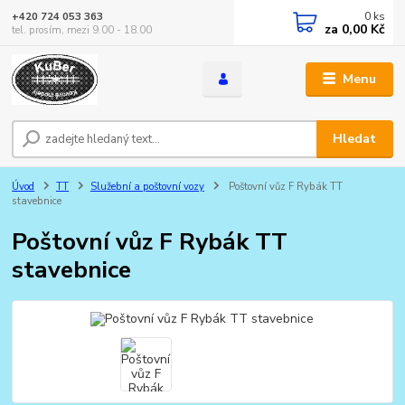
0
ks
+420 724 053 363
za
0,00 Kč
tel. prosím, mezi 9.00 - 18.00
Menu
Hledat
Úvod
TT
Služební a poštovní vozy
Poštovní vůz F Rybák TT
stavebnice
Poštovní vůz F Rybák TT
stavebnice