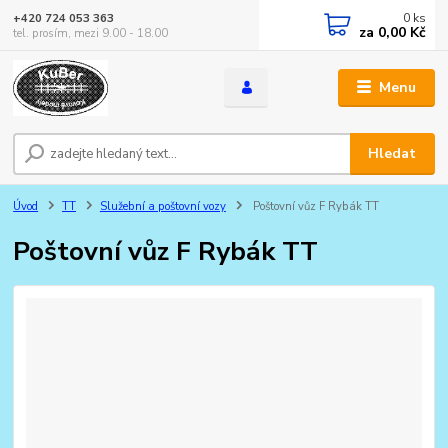
0
ks
+420 724 053 363
za
0,00 Kč
tel. prosím, mezi 9.00 - 18.00
Menu
Hledat
Úvod
TT
Služební a poštovní vozy
Poštovní vůz F Rybák TT
Poštovní vůz F Rybák TT