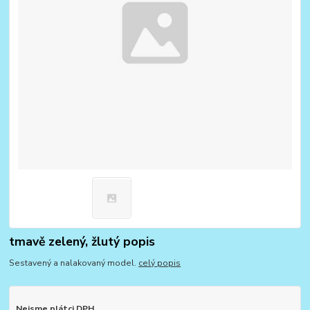
tmavě zelený, žlutý popis
Sestavený a nalakovaný model.
celý popis
Nejsme plátci DPH