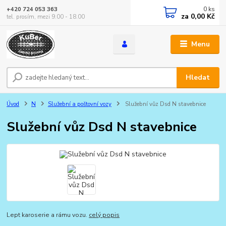
0
ks
+420 724 053 363
za
0,00 Kč
tel. prosím, mezi 9.00 - 18.00
Menu
Hledat
Úvod
N
Služební a poštovní vozy
Služební vůz Dsd N stavebnice
Služební vůz Dsd N stavebnice
Lept karoserie a rámu vozu.
celý popis