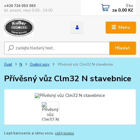
0
ks
+420 724 053 363
za
0,00 Kč
tel. prosím, mezi 9.00 - 18.00
Menu
Hledat
Úvod
N
Osobní vozy
Přívěsný vůz Clm32 N stavebnice
Přívěsný vůz Clm32 N stavebnice
Lept karoserie a rámu vozu.
celý popis