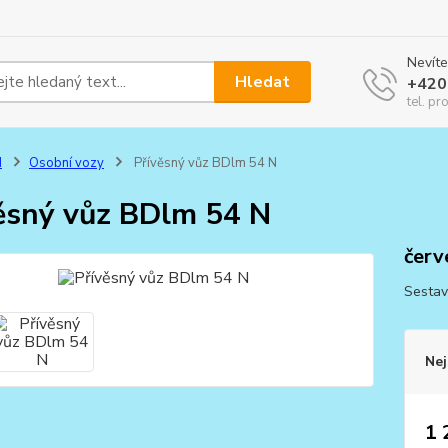
Nevíte
Hledat
+420
tel. pr
N
Osobní vozy
Přívěsný vůz BDlm 54 N
ěsný vůz BDlm 54 N
červ
Sestav
Nej
1 