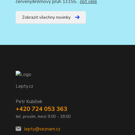
červený/krémový pruh 13155...
číst celé
Zobrazit všechny novinky
Lepty.cz
Petr Kubíček
+420 724 053 363
tel. prosím, mezi 9.00 - 18.00
lepty@seznam.cz