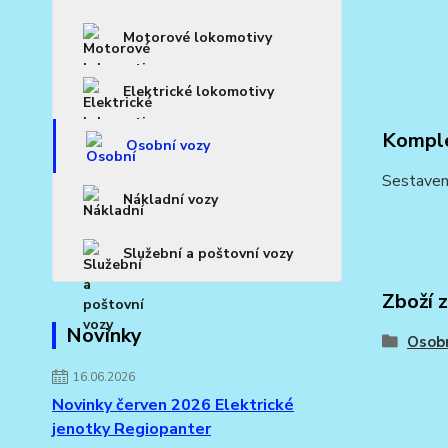
Motorové lokomotivy
Elektrické lokomotivy
Komple
Osobní vozy
Sestaven
Nákladní vozy
Služební a poštovní vozy
Zboží 
Novinky
Osobn
16.06.2026
Novinky červen 2026 Elektrické
jenotky Regiopanter