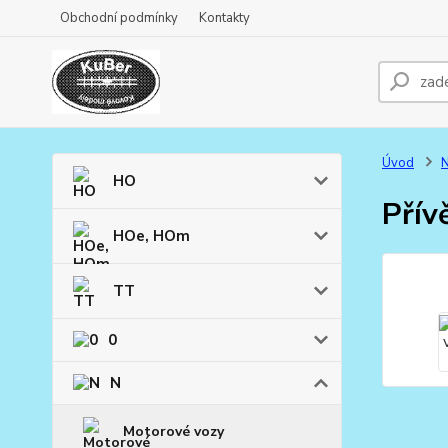
Obchodní podmínky
Kontakty
Úvod
HO
Přív
HOe, HOm
TT
0
N
Motorové vozy