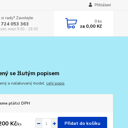
Přihlášení
 si rady? Zavolejte.
0
ks
 724 053 363
za
0,00 Kč
osím, mezi 9.00 - 18.00
ený se žlutým popisem
ený a nalakovaný model.
celý popis
sme plátci DPH
200 Kč
Přidat do košíku
/
ks