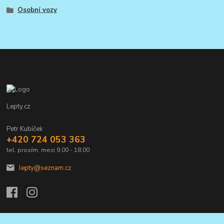
Osobní vozy
Lepty.cz
Petr Kubíček
+420 724 053 363
tel. prosím, mezi 9.00 - 18.00
lepty@seznam.cz