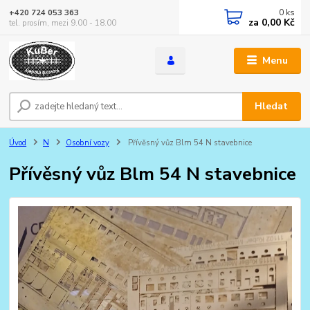
0
ks
+420 724 053 363
za
0,00 Kč
tel. prosím, mezi 9.00 - 18.00
Menu
Hledat
Úvod
N
Osobní vozy
Přívěsný vůz Blm 54 N stavebnice
Přívěsný vůz Blm 54 N stavebnice