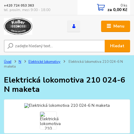
0
ks
+420 724 053 363
za
0,00 Kč
tel. prosím, mezi 9.00 - 18.00
Menu
Hledat
Úvod
N
Elektrické lokomotivy
Elektrická lokomotiva 210 024-6 N
maketa
Elektrická lokomotiva 210 024-6
N maketa