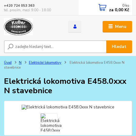
0
ks
+420 724 053 363
za
0,00 Kč
tel. prosím, mezi 9.00 - 18.00
Menu
Hledat
Úvod
N
Elektrické lokomotivy
Elektrická lokomotiva E458.0xxx N
stavebnice
Elektrická lokomotiva E458.0xxx
N stavebnice