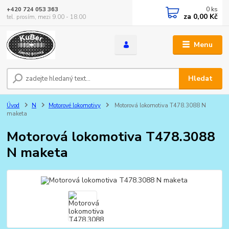
0
ks
+420 724 053 363
za
0,00 Kč
tel. prosím, mezi 9.00 - 18.00
Menu
Hledat
Úvod
N
Motorové lokomotivy
Motorová lokomotiva T478.3088 N
maketa
Motorová lokomotiva T478.3088
N maketa