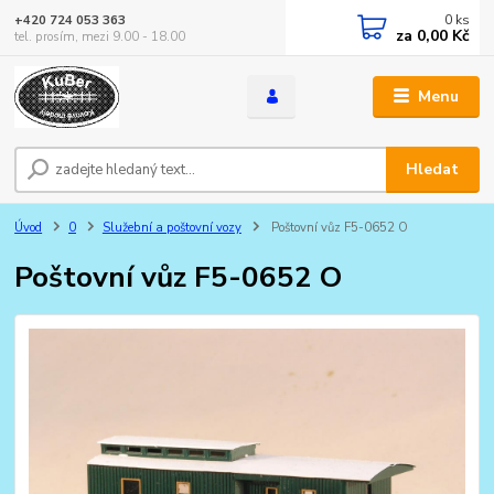
0
ks
+420 724 053 363
za
0,00 Kč
tel. prosím, mezi 9.00 - 18.00
Menu
Hledat
Úvod
0
Služební a poštovní vozy
Poštovní vůz F5-0652 O
Poštovní vůz F5-0652 O