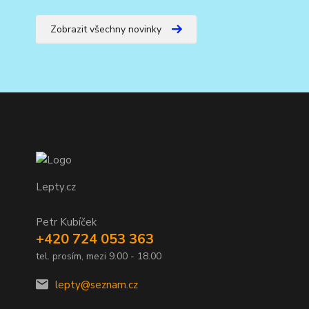
Zobrazit všechny novinky
Lepty.cz
Petr Kubíček
+420 724 053 363
tel. prosím, mezi 9.00 - 18.00
lepty@seznam.cz