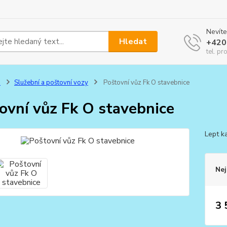
Nevíte
Hledat
+420
tel. pr
0
Služební a poštovní vozy
Poštovní vůz Fk O stavebnice
ovní vůz Fk O stavebnice
Lept k
Nej
3 