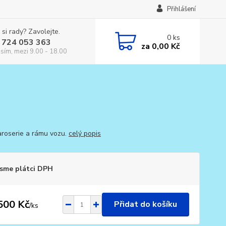
Přihlášení
 si rady? Zavolejte.
0
ks
 724 053 363
za
0,00 Kč
osím, mezi 9.00 - 18.00
aroserie a rámu vozu.
celý popis
sme plátci DPH
500 Kč
Přidat do košíku
/
ks