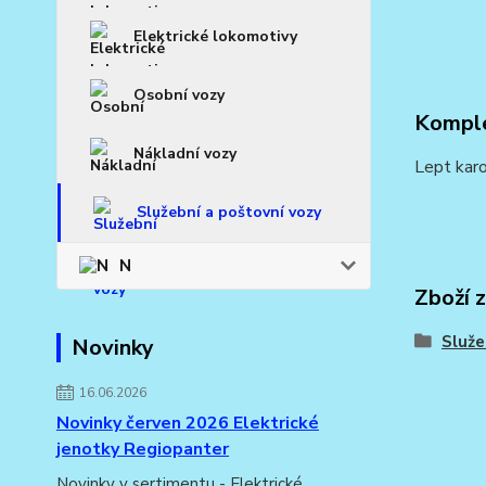
Elektrické lokomotivy
Osobní vozy
Komple
Nákladní vozy
Lept karo
Služební a poštovní vozy
N
Zboží 
Služe
Novinky
16.06.2026
Novinky červen 2026 Elektrické
jenotky Regiopanter
Novinky v sertimentu - Elektrické