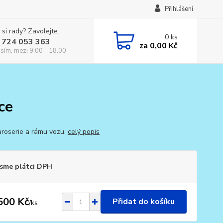
Přihlášení
 si rady? Zavolejte.
0
ks
 724 053 363
za
0,00 Kč
osím, mezi 9.00 - 18.00
ce
aroserie a rámu vozu.
celý popis
sme plátci DPH
500 Kč
Přidat do košíku
/
ks