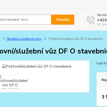
Nevíte
Hledat
+420
tel. pr
0
Služební a poštovní vozy
Poštovní/služební vůz DF O stavebnice
ovní/služební vůz DF O stavebni
Lept k
Nej
3 