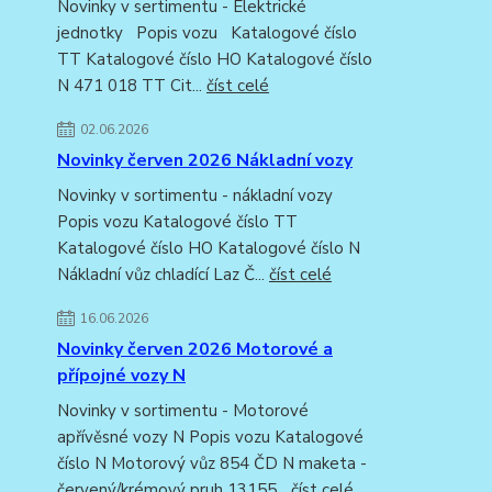
Novinky v sertimentu - Elektrické
jednotky Popis vozu Katalogové číslo
TT Katalogové číslo HO Katalogové číslo
N 471 018 TT Cit...
číst celé
02.06.2026
Novinky červen 2026 Nákladní vozy
Novinky v sortimentu - nákladní vozy
Popis vozu Katalogové číslo TT
Katalogové číslo HO Katalogové číslo N
Nákladní vůz chladící Laz Č...
číst celé
16.06.2026
Novinky červen 2026 Motorové a
přípojné vozy N
Novinky v sortimentu - Motorové
apřívěsné vozy N Popis vozu Katalogové
číslo N Motorový vůz 854 ČD N maketa -
červený/krémový pruh 13155...
číst celé