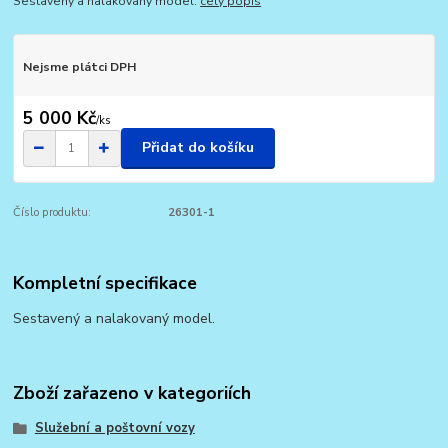
Sestavený a nalakovaný model.
celý popis
Nejsme plátci DPH
5 000 Kč
/
ks
Přidat do košíku
Číslo produktu:
26301-1
Kompletní specifikace
Sestavený a nalakovaný model.
Zboží zařazeno v kategoriích
Služební a poštovní vozy