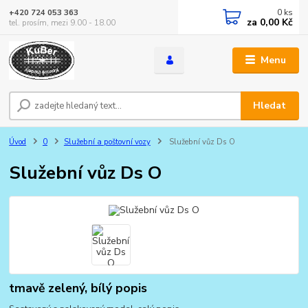
0
ks
+420 724 053 363
za
0,00 Kč
tel. prosím, mezi 9.00 - 18.00
Menu
Hledat
Úvod
0
Služební a poštovní vozy
Služební vůz Ds O
Služební vůz Ds O
tmavě zelený, bílý popis