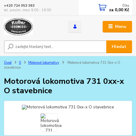
0
ks
+420 724 053 363
za
0,00 Kč
tel. prosím, mezi 9.00 - 18.00
Menu
Hledat
Úvod
0
Motorové lokomotivy
Motorová lokomotiva 731 0xx-x O
stavebnice
Motorová lokomotiva 731 0xx-x
O stavebnice