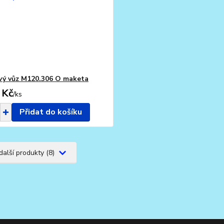
ý vůz M120.306 O maketa
 Kč
/
ks
Přidat do košíku
další produkty (8)