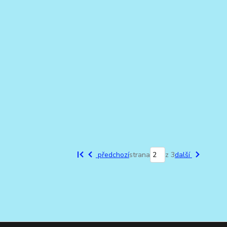
předchozí
strana
z 3
další