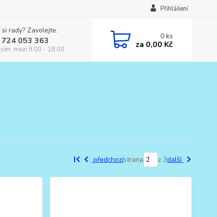
Přihlášení
 si rady? Zavolejte.
0
ks
 724 053 363
za
0,00 Kč
osím, mezi 9.00 - 18.00
předchozí
strana
z 3
další