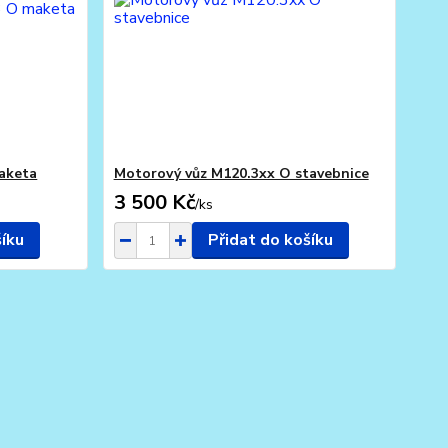
aketa
Motorový vůz M120.3xx O stavebnice
3 500 Kč
/
ks
šíku
Přidat do košíku