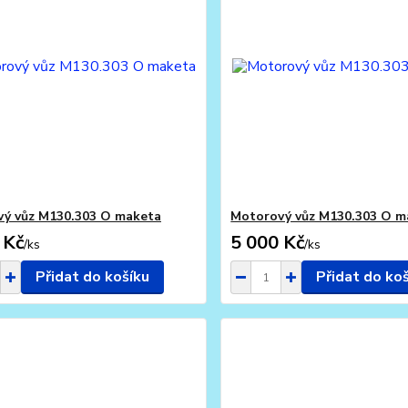
ý vůz M130.303 O maketa
Motorový vůz M130.303 O m
 Kč
5 000 Kč
/
ks
/
ks
Přidat do košíku
Přidat do ko