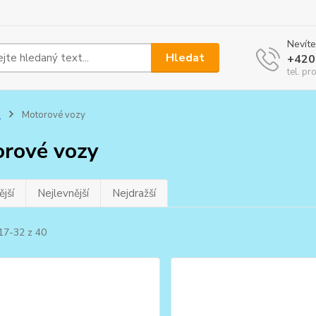
Nevíte
Hledat
+420
tel. pr
0
Motorové vozy
rové vozy
jší
Nejlevnější
Nejdražší
17-32 z 40