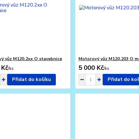
ý vůz M120.2xx O stavebnice
Motorový vůz M120.203 O m
 Kč
5 000 Kč
/
ks
/
ks
Přidat do košíku
Přidat do ko