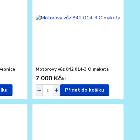
vebnice
Motorový vůz 842 014-3 O maketa
7 000 Kč
/
ks
šíku
Přidat do košíku