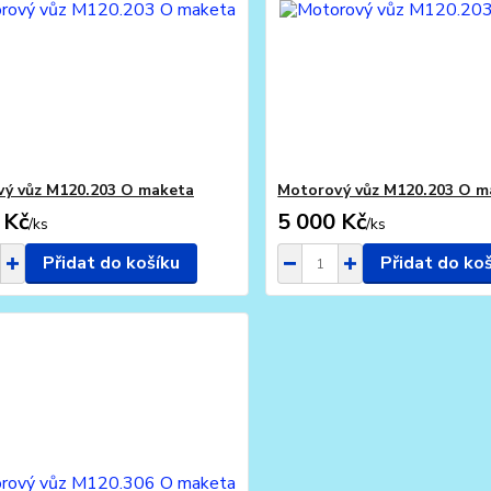
ý vůz M120.203 O maketa
Motorový vůz M120.203 O m
 Kč
5 000 Kč
/
ks
/
ks
Přidat do košíku
Přidat do ko