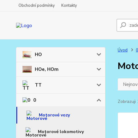
Obchodní podmínky
Kontakty
Úvod
HO
Moto
HOe, HOm
Nejnově
TT
0
Zobrazuji 
Motorové vozy
Motorové lokomotivy