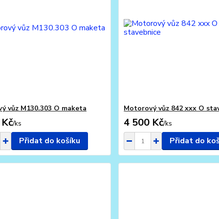
ý vůz M130.303 O maketa
Motorový vůz 842 xxx O sta
 Kč
4 500 Kč
/
ks
/
ks
Přidat do košíku
Přidat do ko