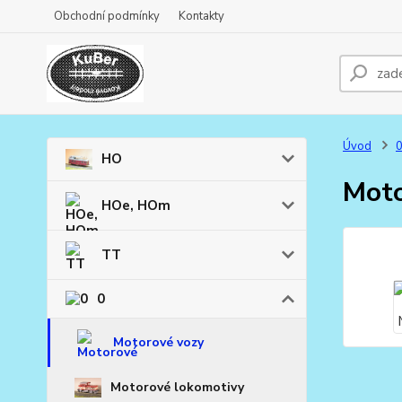
Obchodní podmínky
Kontakty
Úvod
HO
Moto
HOe, HOm
TT
0
Motorové vozy
Motorové lokomotivy