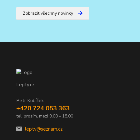
Zobrazit všechny novinky
Lepty.cz
Petr Kubíček
+420 724 053 363
tel. prosím, mezi 9.00 - 18.00
lepty@seznam.cz