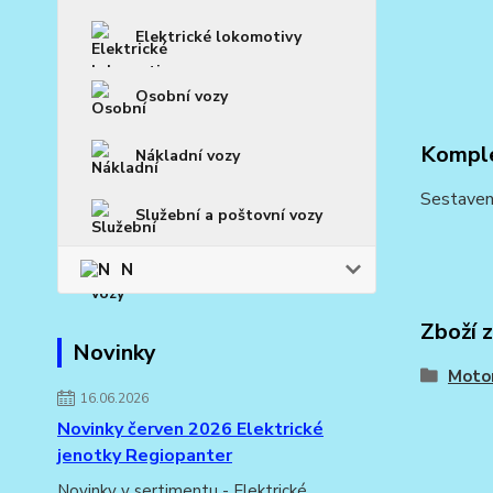
Elektrické lokomotivy
Osobní vozy
Komple
Nákladní vozy
Sestaven
Služební a poštovní vozy
N
Zboží 
Novinky
Moto
16.06.2026
Novinky červen 2026 Elektrické
jenotky Regiopanter
Novinky v sertimentu - Elektrické