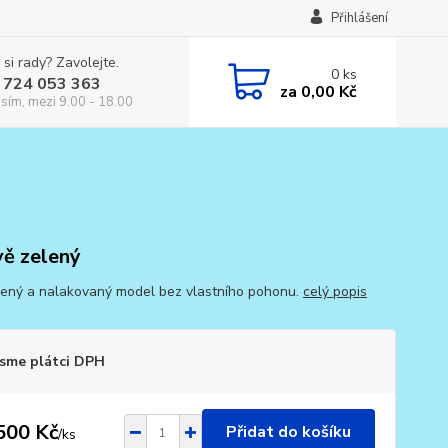
Přihlášení
 si rady? Zavolejte.
0
ks
 724 053 363
za
0,00 Kč
osím, mezi 9.00 - 18.00
ě zelený
ený a nalakovaný model bez vlastního pohonu.
celý popis
sme plátci DPH
500 Kč
Přidat do košíku
/
ks