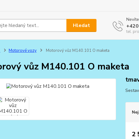
Nevíte
Hledat
+420
tel. pr
0
Motorové vozy
Motorový vůz M140.101 O maketa
rový vůz M140.101 O maketa
tmav
Sestav
Nej
2 