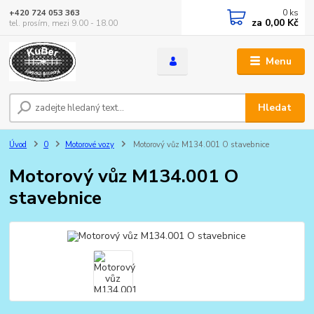
0
ks
+420 724 053 363
za
0,00 Kč
tel. prosím, mezi 9.00 - 18.00
Menu
Hledat
Úvod
0
Motorové vozy
Motorový vůz M134.001 O stavebnice
Motorový vůz M134.001 O
stavebnice