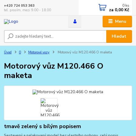
0
ks
+420 724 053 363
za
0,00 Kč
tel. prosím, mezi 9.00 - 18.00
Menu
Hledat
Úvod
0
Motorové vozy
Motorový vůz M120.466 O maketa
Motorový vůz M120.466 O
maketa
tmavě zelený s bílým popisem
Sestavený a nalakovaný model bez vlastního pohonu.
celý popis