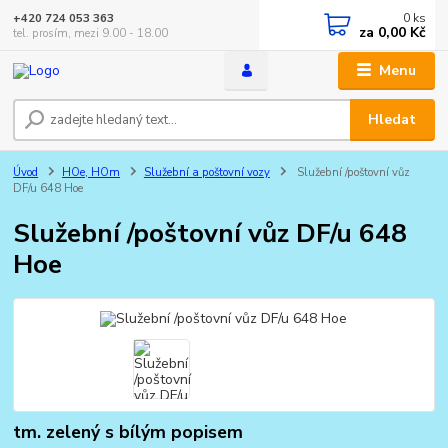
0
ks
+420 724 053 363
za
0,00 Kč
tel. prosím, mezi 9.00 - 18.00
Menu
Hledat
Úvod
HOe, HOm
Služební a poštovní vozy
Služební /poštovní vůz
DF/u 648 Hoe
Služební /poštovní vůz DF/u 648
Hoe
tm. zelený s bílým popisem