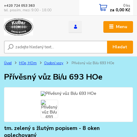
0
ks
+420 724 053 363
za
0,00 Kč
tel. prosím, mezi 9.00 - 18.00
Menu
Hledat
Úvod
HOe, HOm
Osobní vozy
Přívěsný vůz Bi/u 693 HOe
Přívěsný vůz Bi/u 693 HOe
tm. zelený s žlutým popisem - 8 oken
oplechovaný