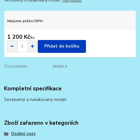
Sestavený a nalakovaný model.
celý popis
Nejsme plátci DPH
1 200 Kč
/
ks
Přidat do košíku
Číslo produktu:
24103-2
Kompletní specifikace
Sestavený a nalakovaný model.
Zboží zařazeno v kategoriích
Osobní vozy