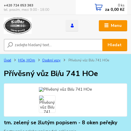
0
ks
+420 724 053 363
za
0,00 Kč
tel. prosím, mezi 9.00 - 18.00
Menu
Hledat
Úvod
HOe, HOm
Osobní vozy
Přívěsný vůz Bi/u 741 HOe
Přívěsný vůz Bi/u 741 HOe
tm. zelený se žlutým popisem - 8 oken peřejky